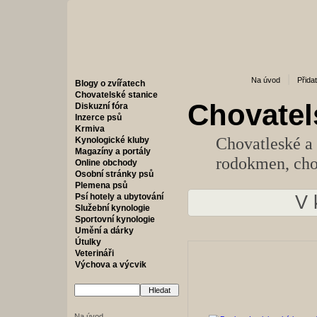
|
Na úvod
Přida
Blogy o zvířatech
Chovatelské stanice
Chovatel
Diskuzní fóra
Inzerce psů
Krmiva
Chovatleské a
Kynologické kluby
Magazíny a portály
rodokmen, cho
Online obchody
Osobní stránky psů
Plemena psů
Psí hotely a ubytování
V 
Služební kynologie
Sportovní kynologie
Umění a dárky
Útulky
Veterináři
Výchova a výcvik
Na úvod