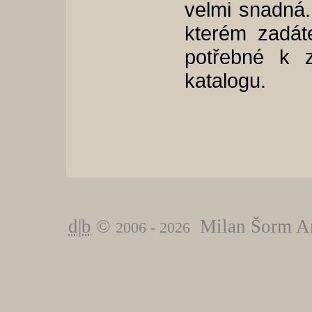
velmi snadná. 
kterém zadáte
potřebné k 
katalogu.
d|b
©
Milan Šorm An
2006 - 2026