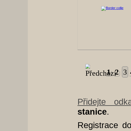
1
2
3
Přidejte odk
stanice
.
Registrace d