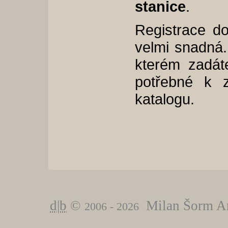
stanice
.
Registrace d
velmi snadná. 
kterém zadáte
potřebné k 
katalogu.
d|b
©
Milan Šorm An
2006 - 2026