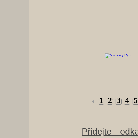
1
2
3
4
5
Přidejte odk