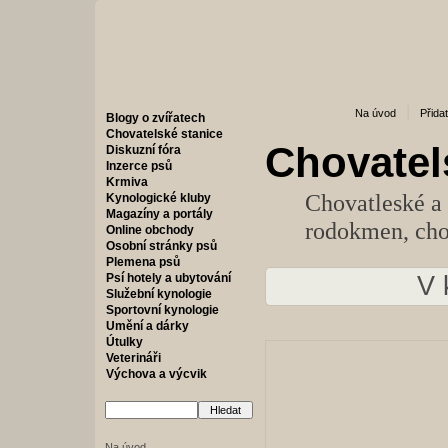
|
Na úvod
Přida
Blogy o zvířatech
Chovatelské stanice
Chovatel
Diskuzní fóra
Inzerce psů
Krmiva
Chovatleské a
Kynologické kluby
Magazíny a portály
rodokmen, cho
Online obchody
Osobní stránky psů
Plemena psů
Psí hotely a ubytování
V 
Služební kynologie
Sportovní kynologie
Umění a dárky
Útulky
Veterináři
Výchova a výcvik
Na úvod